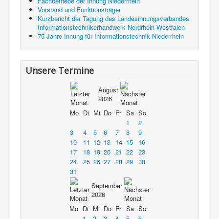
Fachbetriebe der Innung Niederrhein
Vorstand und Funktionsträger
Kurzbericht der Tagung des Landesinnungsverbandes
Informationstechnikerhandwerk Nordrhein-Westfalen
75 Jahre Innung für Informationstechnik Niederrhein
Unsere Termine
August
2026
Mo
Di
Mi
Do
Fr
Sa
So
1
2
3
4
5
6
7
8
9
10
11
12
13
14
15
16
17
18
19
20
21
22
23
24
25
26
27
28
29
30
31
September
2026
Mo
Di
Mi
Do
Fr
Sa
So
1
2
3
4
5
6