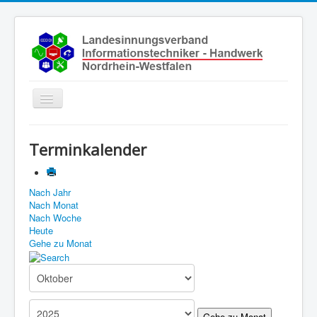
Toggle
Navigation
Start
Terminkalender
Aktuelles
Über uns
Nach Jahr
Nach Monat
Leistungen
Nach Woche
Ausbildung
Heute
Gehe zu Monat
Fachbetriebe
Unsere Kontaktdaten
Links
Gehe zu Monat