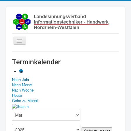
Toggle
Navigation
Start
Terminkalender
Aktuelles
Über uns
Nach Jahr
Nach Monat
Leistungen
Nach Woche
Ausbildung
Heute
Gehe zu Monat
Fachbetriebe
Unsere Kontaktdaten
Links
Gehe zu Monat