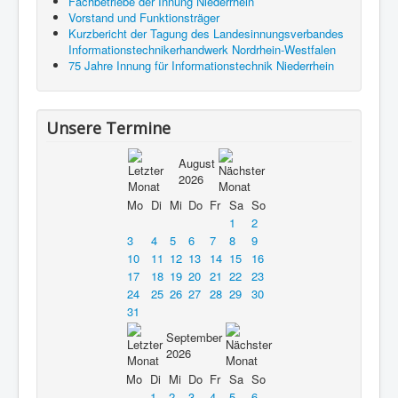
Fachbetriebe der Innung Niederrhein
Vorstand und Funktionsträger
Kurzbericht der Tagung des Landesinnungsverbandes
Informationstechnikerhandwerk Nordrhein-Westfalen
75 Jahre Innung für Informationstechnik Niederrhein
Unsere Termine
August
2026
Mo
Di
Mi
Do
Fr
Sa
So
1
2
3
4
5
6
7
8
9
10
11
12
13
14
15
16
17
18
19
20
21
22
23
24
25
26
27
28
29
30
31
September
2026
Mo
Di
Mi
Do
Fr
Sa
So
1
2
3
4
5
6