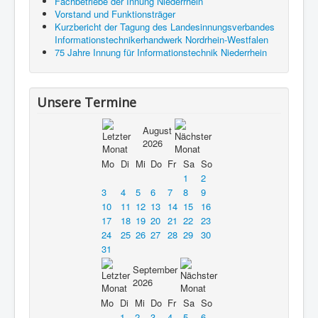
Fachbetriebe der Innung Niederrhein
Vorstand und Funktionsträger
Kurzbericht der Tagung des Landesinnungsverbandes
Informationstechnikerhandwerk Nordrhein-Westfalen
75 Jahre Innung für Informationstechnik Niederrhein
Unsere Termine
August
2026
Mo
Di
Mi
Do
Fr
Sa
So
1
2
3
4
5
6
7
8
9
10
11
12
13
14
15
16
17
18
19
20
21
22
23
24
25
26
27
28
29
30
31
September
2026
Mo
Di
Mi
Do
Fr
Sa
So
1
2
3
4
5
6