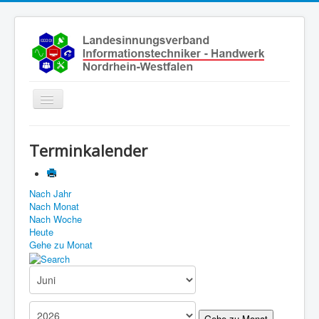
Toggle
Navigation
Start
Terminkalender
Aktuelles
Über uns
Nach Jahr
Nach Monat
Leistungen
Nach Woche
Ausbildung
Heute
Gehe zu Monat
Fachbetriebe
Unsere Kontaktdaten
Links
Gehe zu Monat