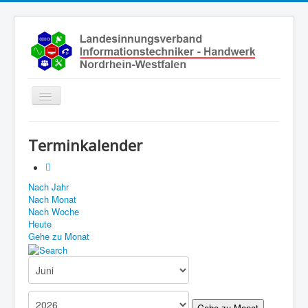
Toggle
Navigation
Start
Terminkalender
Aktuelles
Über uns
Nach Jahr
Nach Monat
Leistungen
Nach Woche
Ausbildung
Heute
Gehe zu Monat
Fachbetriebe
Unsere Kontaktdaten
Links
Gehe zu Monat