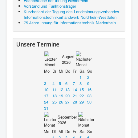
Fachbetriebe der Innung Niederrhein
Vorstand und Funktionsträger
Kurzbericht der Tagung des Landesinnungsverbandes
Informationstechnikerhandwerk Nordrhein-Westfalen
75 Jahre Innung für Informationstechnik Niederrhein
Unsere Termine
August
2026
Mo
Di
Mi
Do
Fr
Sa
So
1
2
3
4
5
6
7
8
9
10
11
12
13
14
15
16
17
18
19
20
21
22
23
24
25
26
27
28
29
30
31
September
2026
Mo
Di
Mi
Do
Fr
Sa
So
1
2
3
4
5
6