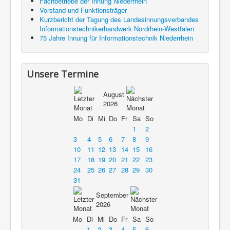
Fachbetriebe der Innung Niederrhein
Vorstand und Funktionsträger
Kurzbericht der Tagung des Landesinnungsverbandes
Informationstechnikerhandwerk Nordrhein-Westfalen
75 Jahre Innung für Informationstechnik Niederrhein
Unsere Termine
August
2026
Mo
Di
Mi
Do
Fr
Sa
So
1
2
3
4
5
6
7
8
9
10
11
12
13
14
15
16
17
18
19
20
21
22
23
24
25
26
27
28
29
30
31
September
2026
Mo
Di
Mi
Do
Fr
Sa
So
1
2
3
4
5
6