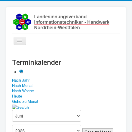
Toggle
Navigation
Start
Terminkalender
Aktuelles
Über uns
Nach Jahr
Nach Monat
Leistungen
Nach Woche
Ausbildung
Heute
Gehe zu Monat
Fachbetriebe
Unsere Kontaktdaten
Links
Gehe zu Monat