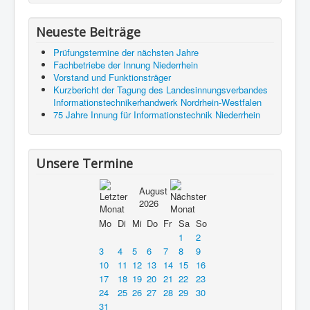
Neueste Beiträge
Prüfungstermine der nächsten Jahre
Fachbetriebe der Innung Niederrhein
Vorstand und Funktionsträger
Kurzbericht der Tagung des Landesinnungsverbandes
Informationstechnikerhandwerk Nordrhein-Westfalen
75 Jahre Innung für Informationstechnik Niederrhein
Unsere Termine
August
2026
Mo
Di
Mi
Do
Fr
Sa
So
1
2
3
4
5
6
7
8
9
10
11
12
13
14
15
16
17
18
19
20
21
22
23
24
25
26
27
28
29
30
31