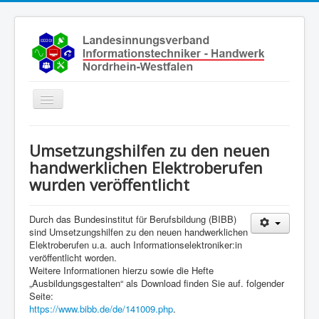
Toggle
Navigation
Start
Umsetzungshilfen zu den neuen
Aktuelles
handwerklichen Elektroberufen
wurden veröffentlicht
Über uns
Leistungen
Durch das Bundesinstitut für Berufsbildung (BIBB)
Ausbildung
sind Umsetzungshilfen zu den neuen handwerklichen
Elektroberufen u.a. auch Informationselektroniker:in
Fachbetriebe
veröffentlicht worden.
Weitere Informationen hierzu sowie die Hefte
Unsere Kontaktdaten
„Ausbildungsgestalten“ als Download finden Sie auf. folgender
Seite:
Links
https://www.bibb.de/de/141009.php
.