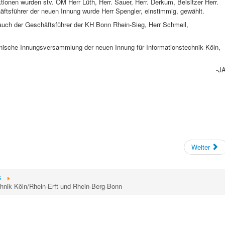
tionen wurden stv. OM Herr Lüth, Herr. Sauer, Herr. Derkum, Beisitzer Herr.
ftsführer der neuen Innung wurde Herr Spengler, einstimmig, gewählt.
uch der Geschäftsführer der KH Bonn Rhein-Sieg, Herr Schmeil,
nische Innungsversammlung der neuen Innung für Informationstechnik Köln,
-JA
Weiter
s
chnik Köln/Rhein-Erft und Rhein-Berg-Bonn