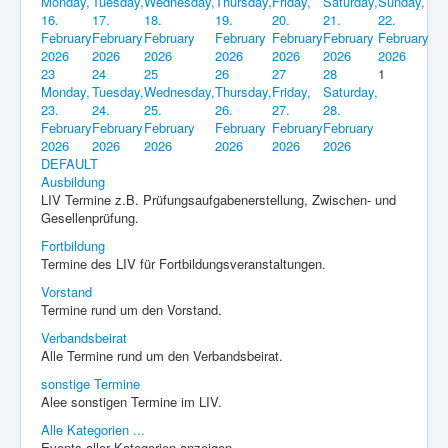
Monday,
Tuesday,
Wednesday,
Thursday,
Friday,
Saturday,
Sunday,
16.
17.
18.
19.
20.
21.
22.
February
February
February
February
February
February
February
2026
2026
2026
2026
2026
2026
2026
23
24
25
26
27
28
1
Monday,
Tuesday,
Wednesday,
Thursday,
Friday,
Saturday,
23.
24.
25.
26.
27.
28.
February
February
February
February
February
February
2026
2026
2026
2026
2026
2026
DEFAULT
Ausbildung
LIV Termine z.B. Prüfungsaufgabenerstellung, Zwischen- und
Gesellenprüfung.
Fortbildung
Termine des LIV für Fortbildungsveranstaltungen.
Vorstand
Termine rund um den Vorstand.
Verbandsbeirat
Alle Termine rund um den Verbandsbeirat.
sonstige Termine
Alee sonstigen Termine im LIV.
Alle Kategorien ...
Events aller Kategorien anzeigen