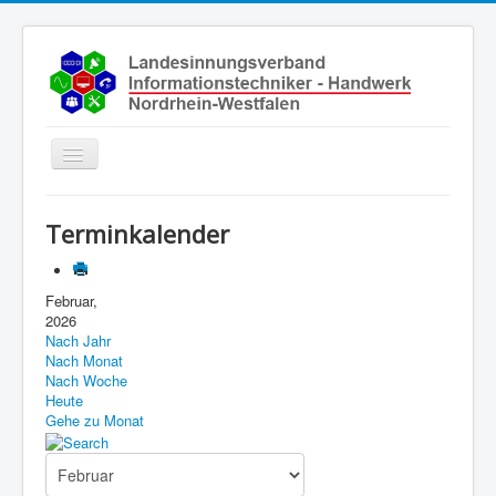
Toggle
Navigation
Start
Terminkalender
Aktuelles
Über uns
Februar,
2026
Leistungen
Nach Jahr
Ausbildung
Nach Monat
Nach Woche
Fachbetriebe
Heute
Gehe zu Monat
Unsere Kontaktdaten
Links