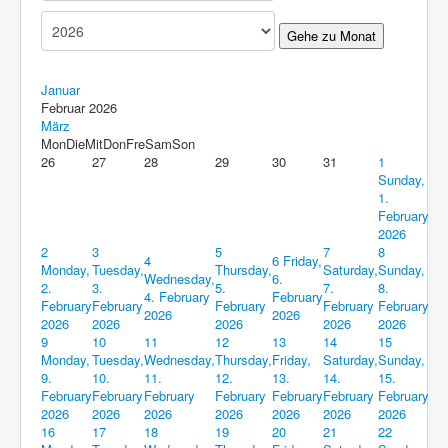
Impressum
Gehe zu Monat
Datenschutz
Januar
Februar 2026
März
Mon
Die
Mit
Don
Fre
Sam
Son
26
27
28
29
30
31
1
Sunday,
1.
February
2026
2
3
5
7
8
4
6
Friday,
Monday,
Tuesday,
Thursday,
Saturday,
Sunday,
Wednesday,
6.
2.
3.
5.
7.
8.
4. February
February
February
February
February
February
February
2026
2026
2026
2026
2026
2026
2026
9
10
11
12
13
14
15
Monday,
Tuesday,
Wednesday,
Thursday,
Friday,
Saturday,
Sunday,
9.
10.
11.
12.
13.
14.
15.
February
February
February
February
February
February
February
2026
2026
2026
2026
2026
2026
2026
16
17
18
19
20
21
22